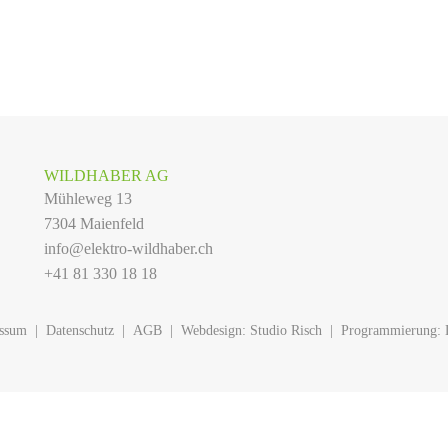
WILDHABER AG
Mühleweg 13
7304 Maienfeld
info@elektro-wildhaber.ch
+41 81 330 18 18
ssum
|
Datenschutz
|
AGB
|
Webdesign:
Studio Risch
|
Programmierung: